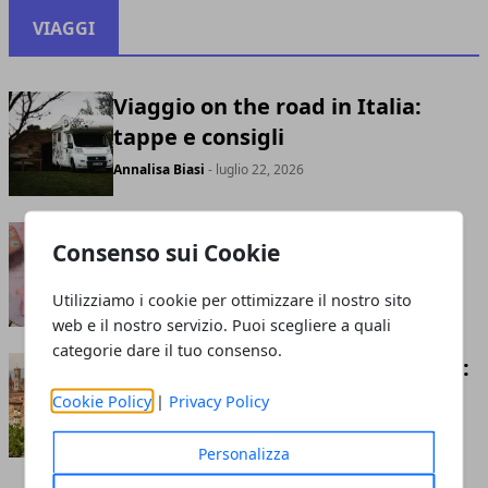
VIAGGI
Viaggio on the road in Italia:
tappe e consigli
Annalisa Biasi
- luglio 22, 2026
Documenti per viaggiare in
Consenso sui Cookie
Europa nel 2026
Utilizziamo i cookie per ottimizzare il nostro sito
Andrea Bianchi
- luglio 21, 2026
web e il nostro servizio. Puoi scegliere a quali
categorie dare il tuo consenso.
Dove alloggiare a Firenze centro:
pro e contro 2026
Cookie Policy
|
Privacy Policy
Fabiana Fissore
- giugno 12, 2026
Personalizza