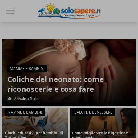
SoloSapere.it
SoloSapere.it
Articoli in Evidenza
MAMME E BAMBINI
Coliche del neonato: come
riconoscerle e cosa fare
di
- Annalisa Biasi
MAMME E BAMBINI
SALUTE E BENESSERE
Giochi educativi per bambini di
Come migliorare la digestione
2 anni: idee
dopo i pasti