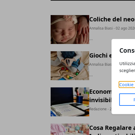
Coliche del neo
Annalisa Biasi
- 02 ago 202
...
Cons
Giochi educativ
Utilizzi
Annalisa Biasi
- 01 ago 202
sceglie
...
Cookie 
Economia domest
invisibile che 
Redazione
- 25 ott 2025
Cosa Regalare 