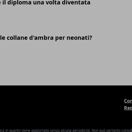
il diploma una volta diventata
le collane d'ambra per neonati?
Con
Re
ica in quanto viene aggiornato senza alcuna periodicità. Non può pertanto consider