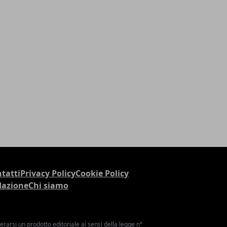
tatti
Privacy Policy
Cookie Policy
dazione
Chi siamo
arsi un prodotto editoriale ai sensi della legge n°