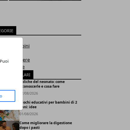
EGORIE
e
e e bambini
i
e e benessere
 Puoi
 e ambiente
ICOLI POPOLARI
Coliche del neonato: come
riconoscerle e cosa fare
02/08/2026
to
Giochi educativi per bambini di 2
anni: idee
01/08/2026
Come migliorare la digestione
dopo i pasti