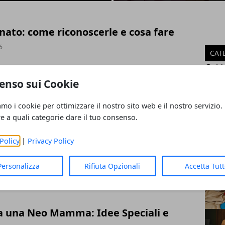
nato: come riconoscerle e cosa fare
6
CAT
Guid
Mamm
enso sui Cookie
i per bambini di 2 anni: idee
Viagg
Salut
amo i cookie per ottimizzare il nostro sito web e il nostro servizio.
6
Casa
re a quali categorie dare il tuo consenso.
ART
Policy
|
Privacy Policy
ica e imprese familiari: il filo
lega finanza e quotidianità
Personalizza
Rifiuta Opzionali
Accetta Tut
a una Neo Mamma: Idee Speciali e