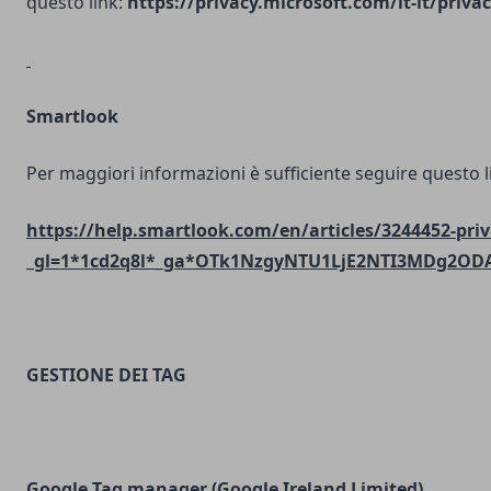
questo link:
https://privacy.microsoft.com/it-it/priv
Smartlook
Per maggiori informazioni è sufficiente seguire questo l
https://help.smartlook.com/en/articles/3244452-priv
_gl=1*1cd2q8l*_ga*OTk1NzgyNTU1LjE2NTI3MDg2O
GESTIONE DEI TAG
Google Tag manager (Google Ireland Limited)