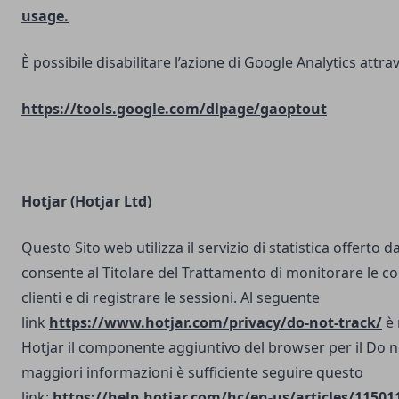
usage.
È possibile disabilitare l’azione di Google Analytics attrav
https://tools.google.com/dlpage/gaoptout
Hotjar (Hotjar Ltd)
Questo Sito web utilizza il servizio di statistica offerto d
consente al Titolare del Trattamento di monitorare le co
clienti e di registrare le sessioni. Al seguente
link
https://www.hotjar.com/privacy/do-not-track/
è 
Hotjar il componente aggiuntivo del browser per il Do n
maggiori informazioni è sufficiente seguire questo
link:
https://help.hotjar.com/hc/en-us/articles/11501