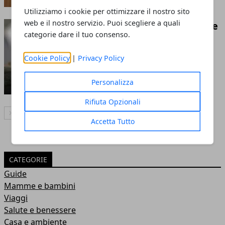
Utilizziamo i cookie per ottimizzare il nostro sito
web e il nostro servizio. Puoi scegliere a quali
Come eliminare le formiche
categorie dare il tuo consenso.
in casa senza veleni
25 giu 2026
Cookie Policy
|
Privacy Policy
Personalizza
Rifiuta Opzionali
Articolo Successivo
Accetta Tutto
CATEGORIE
Guide
Mamme e bambini
Viaggi
Salute e benessere
Casa e ambiente