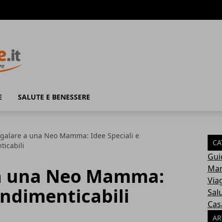
E
SALUTE E BENESSERE
galare a una Neo Mamma: Idee Speciali e
CA
ticabili
Gui
Mam
 a una Neo Mamma:
Via
Indimenticabili
Sal
Cas
AR