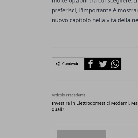
molte opzioni tra cui scegliere.
preferisci, l'importante è mostrar
nuovo capitolo nella vita della
Facebook
Twitter
Whatsapp
Condividi
Articolo Precedente
Investire in Elettrodomestici Moderni. Ma
quali?