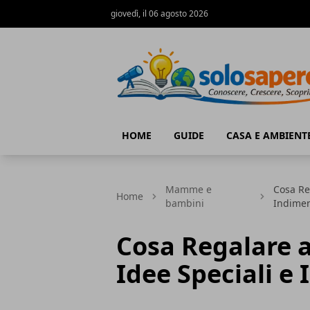
giovedì, il 06 agosto 2026
SoloSapere.it
HOME
GUIDE
CASA E AMBIENT
Mamme e
Cosa Re
Home
bambini
Indimen
Cosa Regalare
Idee Speciali e 