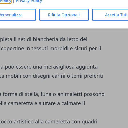
Policy
|
Privacy Policy
del neonato è un'importante fase di attesa.
azio speciale regalando accessori per la
Personalizza
Rifiuta Opzionali
Accetta Tut
eta il set di biancheria da letto del
opertine in tessuti morbidi e sicuri per il
a può essere una meravigliosa aggiunta
a mobili con disegni carini o temi preferiti
a forma di stella, luna o animaletti possono
lla cameretta e aiutare a calmare il
occo artistico alla cameretta con quadri