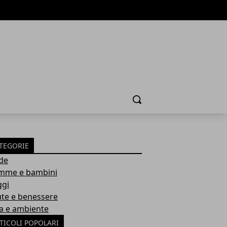
Cerca
TEGORIE
de
me e bambini
ggi
ute e benessere
a e ambiente
TICOLI POPOLARI