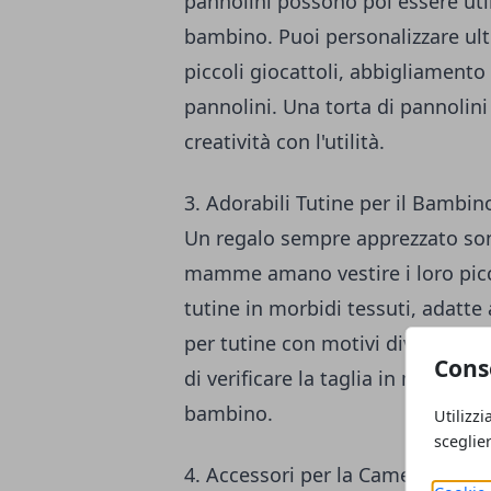
pannolini possono poi essere uti
bambino. Puoi personalizzare ul
piccoli giocattoli, abbigliamento 
pannolini. Una torta di pannolini
creatività con l'utilità.
3. Adorabili Tutine per il Bambin
Un regalo sempre apprezzato so
mamme amano vestire i loro piccol
tutine in morbidi tessuti, adatte 
per tutine con motivi divertenti, 
Cons
di verificare la taglia in modo da 
bambino.
Utilizzi
sceglie
4. Accessori per la Cameretta de