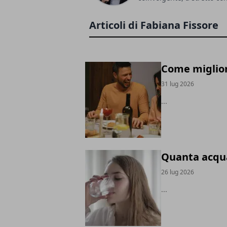
Articoli di Fabiana Fissore
Come miglior
31 lug 2026
...
Quanta acqua 
26 lug 2026
...