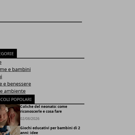
EGORIE
e
e e bambini
i
e e benessere
 e ambiente
ICOLI POPOLARI
Coliche del neonato: come
riconoscerle e cosa fare
02/08/2026
Giochi educativi per bambini di 2
anni: idee