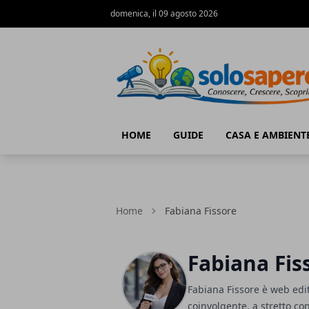
domenica, il 09 agosto 2026
SoloSapere.it
HOME
GUIDE
CASA E AMBIENT
Home
Fabiana Fissore
Fabiana Fis
Fabiana Fissore è web edito
coinvolgente, a stretto cont