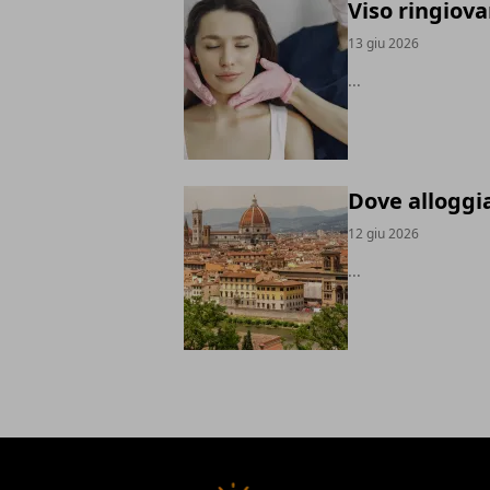
Viso ringiova
13 giu 2026
...
Dove alloggia
12 giu 2026
...