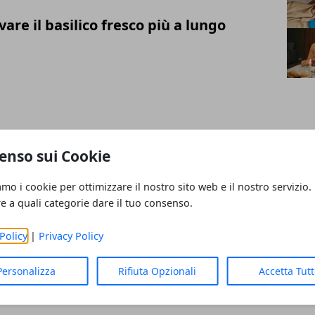
re il basilico fresco più a lungo
re i fiori recisi nel vaso
enso sui Cookie
amo i cookie per ottimizzare il nostro sito web e il nostro servizio.
re a quali categorie dare il tuo consenso.
Policy
|
Privacy Policy
 il calcare dai rubinetti
Personalizza
Rifiuta Opzionali
Accetta Tut