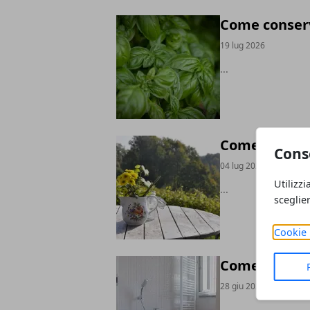
Come conserva
19 lug 2026
...
Come far dura
Cons
04 lug 2026
Utilizzi
...
sceglie
Cookie 
Come togliere
28 giu 2026
...