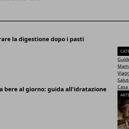
are la digestione dopo i pasti
CAT
Guid
Mamm
Viagg
Salut
Casa
bere al giorno: guida all'idratazione
ART