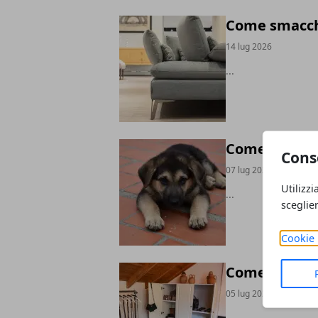
Come smacchi
14 lug 2026
...
Come educare
Cons
07 lug 2026
Utilizzi
...
sceglie
Cookie 
Come organiz
05 lug 2026
...