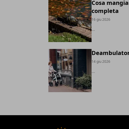
Cosa mangian
completa
16 giu 2026
...
Deambulatore
14 giu 2026
...