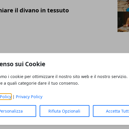
are il divano in tessuto
 un cucciolo di cane: guida pratica
enso sui Cookie
amo i cookie per ottimizzare il nostro sito web e il nostro servizio.
re a quali categorie dare il tuo consenso.
Policy
|
Privacy Policy
zare l'armadio per stagione
Personalizza
Rifiuta Opzionali
Accetta Tut