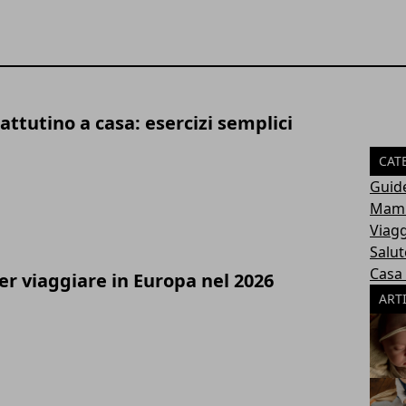
ttutino a casa: esercizi semplici
CAT
Guid
Mamm
Viagg
Salut
Casa
r viaggiare in Europa nel 2026
ART