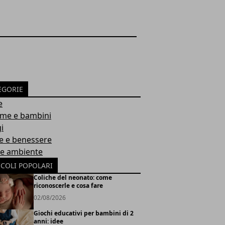
EGORIE
e
e e bambini
i
e e benessere
 e ambiente
ICOLI POPOLARI
Coliche del neonato: come
riconoscerle e cosa fare
02/08/2026
Giochi educativi per bambini di 2
anni: idee