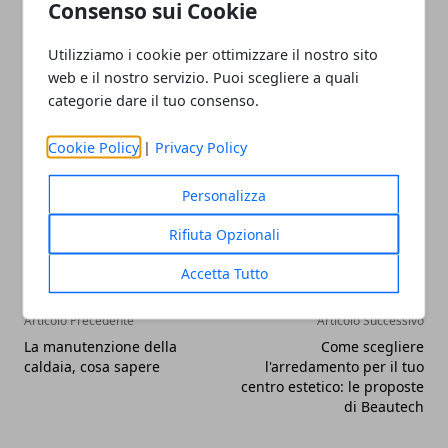
Consenso sui Cookie
occhi e il cuore di bellezza e di riflettere sulla
potenza della natura e sulla grandezza dell’ingegno
Utilizziamo i cookie per ottimizzare il nostro sito
web e il nostro servizio. Puoi scegliere a quali
dell’uomo.
categorie dare il tuo consenso.
Cookie Policy
|
Privacy Policy
Personalizza
Facebook
Twitter
Whatsapp
Rifiuta Opzionali
Accetta Tutto
Articolo Precedente
Articolo Successivo
La manutenzione della
Come scegliere
caldaia, cosa sapere
l'arredamento per il tuo
centro estetico: le proposte
di Beautech