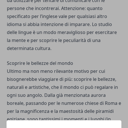
da utilizzare per tentare di comunicare con le
persone che incontrerai. Attenzione: quanto
specificato per l’inglese vale per qualsiasi altro
idioma si abbia intenzione di imparare. Lo studio
delle lingue è un modo meraviglioso per esercitare
la mente e per scoprire le peculiarità di una
determinata cultura.
Scoprire le bellezze del mondo
Ultimo ma non meno rilevante motivo per cui
bisognerebbe viaggiare di più: scoprire le bellezze,
naturali e artistiche, che il mondo ci può regalare in
ogni suo angolo. Dalla già menzionata aurora
boreale, passando per le numerose chiese di Roma e
per la magnificenza e la maestosità delle piramidi
egiziane, sono tantissimi i momenti e i luoghi (
in
Italia
e all’estero) che permettono di riempirsi gli