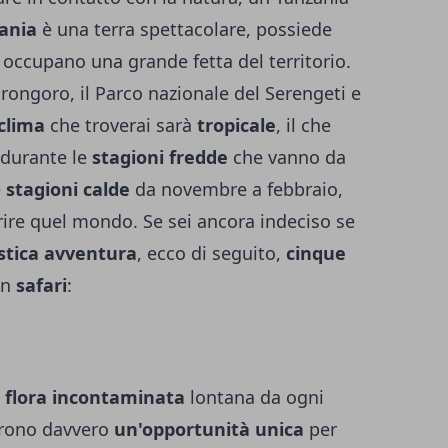
ania
è una terra spettacolare, possiede
occupano una grande fetta del territorio.
orongoro, il Parco nazionale del Serengeti e
clima
che troverai sarà
tropicale
, il che
 durante le
stagioni fredde
che vanno da
e
stagioni calde
da novembre a febbraio,
rire quel mondo. Se sei ancora indeciso se
stica avventura
, ecco di seguito,
cinque
un
safari
:
a
flora incontaminata
lontana da ogni
frono davvero
un'opportunità unica
per