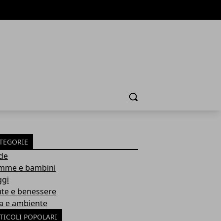
Cerca
TEGORIE
de
me e bambini
ggi
ute e benessere
a e ambiente
TICOLI POPOLARI