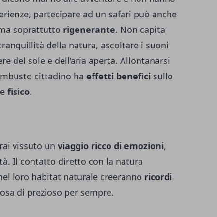
erienze, partecipare ad un safari può anche
a soprattutto
rigenerante
. Non capita
tranquillità della natura, ascoltare i suoni
re del sole e dell’aria aperta. Allontanarsi
rambusto cittadino ha
effetti benefici
sullo
e
fisico
.
vrai vissuto un
viaggio ricco di emozioni
,
à. Il contatto diretto con la natura
à nel loro habitat naturale creeranno
ricordi
osa di prezioso per sempre.