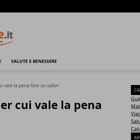
E
SALUTE E BENESSERE
i vale la pena fare un safari
CA
Gui
er cui vale la pena
Mam
Via
Sal
Cas
AR