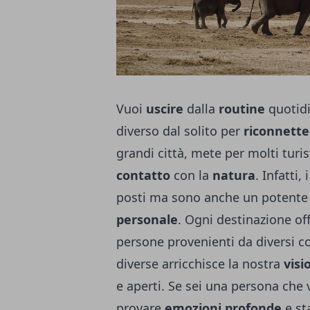
Vuoi
uscire
dalla
routine
quotidi
diverso dal solito per
riconnette
grandi città, mete per molti turis
contatto
con la
natura
. Infatti
posti ma sono anche un potent
personale
. Ogni destinazione of
persone provenienti da diversi con
diverse arricchisce la nostra
vis
e aperti. Se sei una persona che 
provare
emozioni profonde
e st