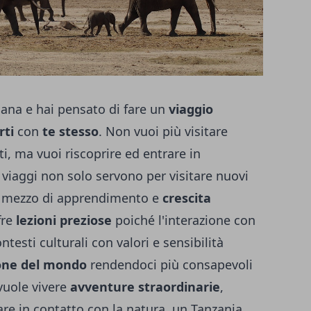
ana e hai pensato di fare un
viaggio
rti
con
te stesso
. Non vuoi più visitare
ti, ma vuoi riscoprire ed entrare in
, i viaggi non solo servono per visitare nuovi
e mezzo di apprendimento e
crescita
fre
lezioni preziose
poiché l'interazione con
testi culturali con valori e sensibilità
ione del mondo
rendendoci più consapevoli
vuole vivere
avventure straordinarie
,
are in contatto con la natura, un
Tanzania