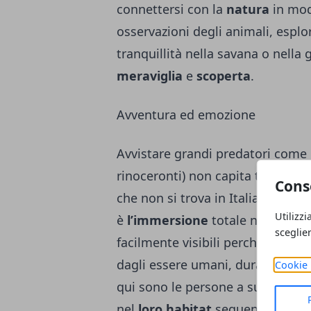
connettersi con la
natura
in mod
osservazioni degli animali, esplo
tranquillità nella savana o nella 
meraviglia
e
scoperta
.
Avventura ed emozione
Avvistare grandi predatori come
rinoceronti) non capita tutti i gi
Cons
che non si trova in Italia. A rend
Utilizzi
è
l’immersione
totale nella
natu
sceglie
facilmente visibili perché vivon
dagli essere umani, durante il saf
Cookie 
qui sono le persone a subordinars
nel
loro habitat
seguendo le prop