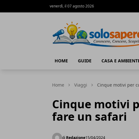
venerdì, il 07 agosto 2026
SoloSapere.it
HOME
GUIDE
CASA E AMBIENT
Home
Viaggi
Cinque motivi per cu
Cinque motivi p
fare un safari
di
Redazione
15/04/2024