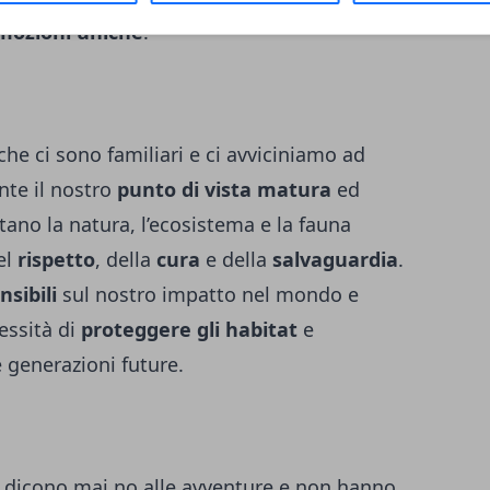
mozioni uniche
.
he ci sono familiari e ci avviciniamo ad
nte il nostro
punto di vista matura
ed
ettano la natura, l’ecosistema e la fauna
el
rispetto
, della
cura
e della
salvaguardia
.
nsibili
sul nostro impatto nel mondo e
essità di
proteggere gli habitat
e
 generazioni future.
n dicono mai no alle avventure e non hanno