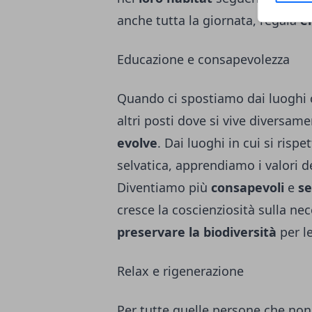
anche tutta la giornata, regala
e
Educazione e consapevolezza
Quando ci spostiamo dai luoghi c
altri posti dove si vive diversame
evolve
. Dai luoghi in cui si risp
selvatica, apprendiamo i valori d
Diventiamo più
consapevoli
e
se
cresce la coscienziosità sulla nec
preservare la biodiversità
per le
Relax e rigenerazione
Per tutte quelle persone che no