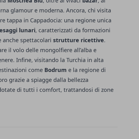
lla
Moschea Blu
, oltre ai vivaci
bazar
, ai
turna glamour e moderna. Ancora, chi visita
are tappa in Cappadocia: una regione unica
esaggi lunari
, caratterizzati da formazioni
re anche spettacolari
strutture ricettive
.
 il volo delle mongolfiere all’alba e
nere. Infine, visitando la Turchia in alta
estinazioni come
Bodrum
e la regione di
toro grazie a spiagge dalla bellezza
dotate di tutti i comfort, trattandosi di zone