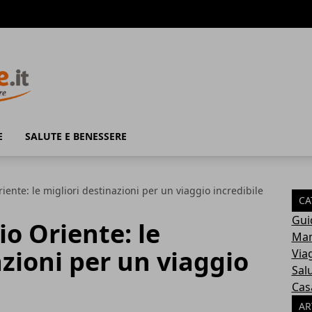
E
SALUTE E BENESSERE
ente: le migliori destinazioni per un viaggio incredibile
CA
Gui
o Oriente: le
Mam
azioni per un viaggio
Via
Sal
Cas
AR