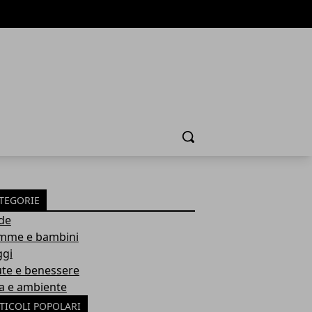
Cerca
TEGORIE
de
me e bambini
ggi
ute e benessere
a e ambiente
TICOLI POPOLARI