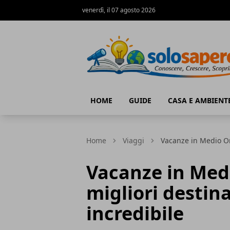
venerdì, il 07 agosto 2026
SoloSapere.it
HOME
GUIDE
CASA E AMBIENT
Home
Viaggi
Vacanze in Medio Ori
Vacanze in Medi
migliori destin
incredibile