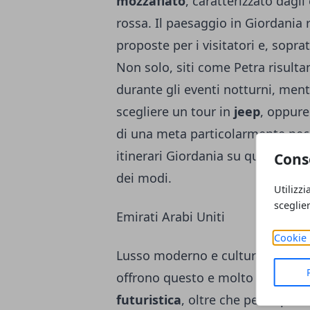
mozzafiato
, caratterizzato dagli
rossa. Il paesaggio in Giordania 
proposte per i visitatori e, sopra
Non solo, siti come Petra risul
durante gli eventi notturni, men
scegliere un tour in
jeep
, oppure
di una meta particolarmente pecul
itinerari Giordania su questo sit
Cons
dei modi.
Utilizzi
sceglie
Emirati Arabi Uniti
Cookie 
Lusso moderno e cultura tradizi
offrono questo e molto di più. L
futuristica
, oltre che per la pre