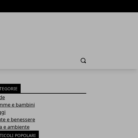
Cerca
TEGORIE
de
me e bambini
ggi
ute e benessere
a e ambiente
TICOLI POPOLARI