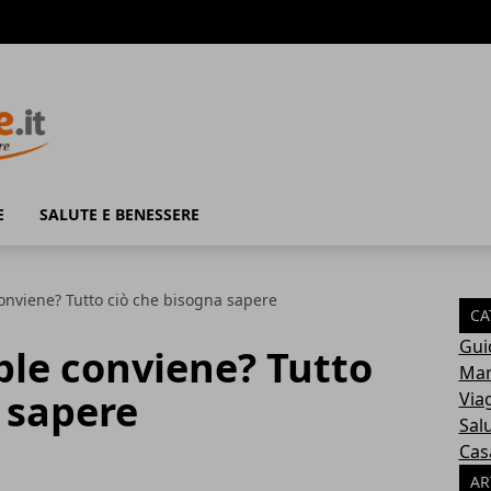
E
SALUTE E BENESSERE
conviene? Tutto ciò che bisogna sapere
CA
Gui
pple conviene? Tutto
Mam
 sapere
Via
Sal
Cas
AR