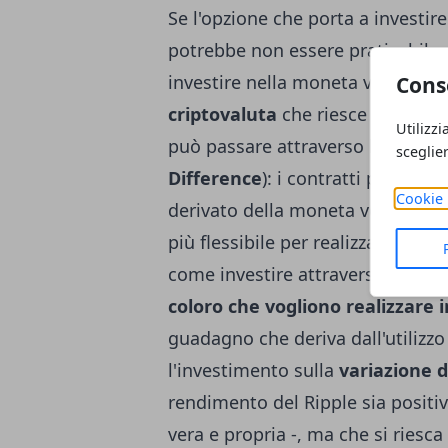
Se l'opzione che porta a investir
potrebbe non essere praticabile, 
investire nella moneta virtuale,
Cons
criptovaluta
che riesce ad attrar
Utilizzi
può passare attraverso l'investi
sceglie
Difference
): i contratti per dif
Cookie 
derivato della moneta vera e pro
più flessibile per realizzare inve
come investire attraverso i CFD
coloro che vogliono realizzare 
guadagno che deriva dall'utilizzo 
l'investimento sulla
variazione d
rendimento del Ripple sia positi
vera e propria -, ma che si riesca