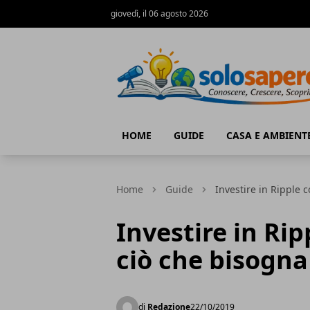
giovedì, il 06 agosto 2026
SoloSapere.it
HOME
GUIDE
CASA E AMBIENT
Home
Guide
Investire in Ripple 
Investire in Ri
ciò che bisogna
di
Redazione
22/10/2019