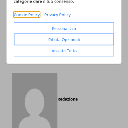
categorie dare il tuo consenso.
Facebook
Twitter
Whatsapp
Cookie Policy
|
Privacy Policy
Personalizza
Articolo Precedente
Articolo Successivo
Rifiuta Opzionali
ITS Lombardia: scopri tutti
Gru per cantiere: come
i corsi vicino a te!
orientarsi in fase di
Accetta Tutto
acquisto
Redazione