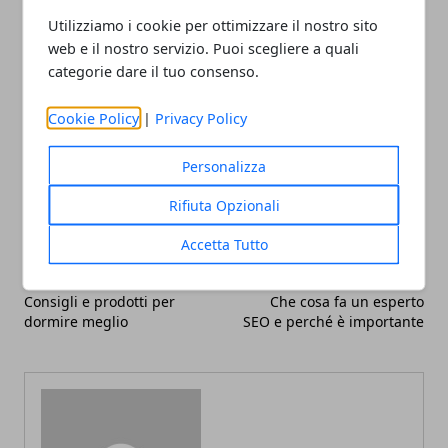
raggiungimento di un obiettivo in comune con un
Utilizziamo i cookie per ottimizzare il nostro sito
gruppo.
web e il nostro servizio. Puoi scegliere a quali
categorie dare il tuo consenso.
Cookie Policy
|
Privacy Policy
Facebook
Twitter
Whatsapp
Personalizza
Rifiuta Opzionali
Accetta Tutto
Articolo Precedente
Articolo Successivo
Consigli e prodotti per
Che cosa fa un esperto
dormire meglio
SEO e perché è importante