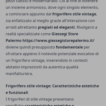
pezzi classici e modernariato. Ciò al fine di ottenere
un insieme armonioso, dove ogni singolo elemento,
a cominciare appunto dal
frigorifero stile vintage
,
sia enfatizzato al meglio grazie all'interazione con
arredi altrettanto
pregiati ed eleganti
. Rivolgersi a
realtà specializzate come
Giessegi Store
Palermo
https://www.giessegistorepalermo.it/
diviene quindi presupposto
fondamentale
per
sfruttare appieno il notevole potenziale evocativo di
un frigorifero vintage, inserendolo in contesti
abitativi impreziositi da autentica qualità
manifatturiera.
Frigorifero stile vintage: Caratteristiche estetiche
e funzionali
I frigoriferi di stile vintage presentano
specifiche
caratteristiche estetiche e