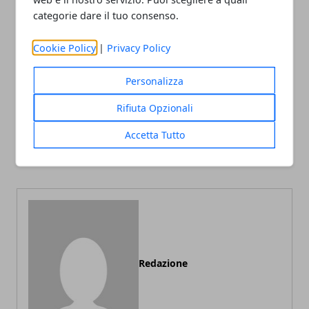
categorie dare il tuo consenso.
Facebook
Twitter
Whatsapp
Cookie Policy
|
Privacy Policy
Personalizza
Rifiuta Opzionali
Articolo Precedente
Articolo Successivo
Accetta Tutto
Vendere un bar: come
Le caratteristiche di un
effettuare una valutazione
compro oro affidabile
Redazione