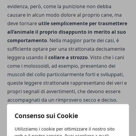
evidenza, però, come la punizione non debba
causare in alcun modo dolore al proprio cane, ma
deve tornare
utile semplicemente per trasmettere
all’animale il proprio disappunto in merito al suo
comportamento
.
Nella maggior parte dei casi, è
sufficiente optare per una strattonata decisamente
leggera usando il
collare a strozzo
. Visto che i cani
come i molossoidi, ad esempio, presentano dei
muscoli del collo particolarmente forti e sviluppati,
queste leggere strattonate rappresentano dei veri e
propri segnali di avvertimenti, che devono essere
accompagnati da un rimprovero secco e deciso.
Evitate di togliergli i pasti principali della giornata,
Consenso sui Cookie
altrimenti il cane diventerebbe aggressivo.
Utilizziamo i cookie per ottimizzare il nostro sito
web e il nostro servizio. Puoi scegliere a quali