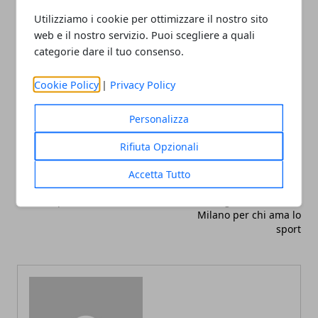
realizzare un mix perfetto tra testi, immagini e video.
Utilizziamo i cookie per ottimizzare il nostro sito
web e il nostro servizio. Puoi scegliere a quali
categorie dare il tuo consenso.
Cookie Policy
|
Privacy Policy
Facebook
Twitter
Whatsapp
Personalizza
Rifiuta Opzionali
Accetta Tutto
Articolo Precedente
Articolo Successivo
5 motivi per visitare Milano
I luoghi da visitare a
Milano per chi ama lo
sport