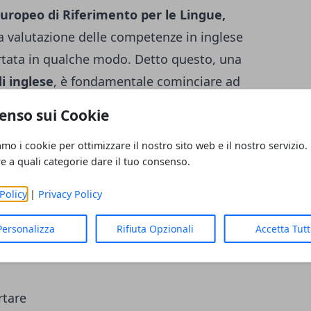
ropeo di Riferimento per le Lingue,
a valutazione delle competenze in inglese
rtata in qualche modo. Detto questo, una
di inglese
, è fondamentale cominciare ad
ella scuola che si desidera frequentare. Un
enso sui Cookie
interno dell’istituto ci siano degli
amo i cookie per ottimizzare il nostro sito web e il nostro servizio.
 certificati.
È molto importante mettere in
re a quali categorie dare il tuo consenso.
nte essere un madrelingua per poter
lo la laurea e avere l’abilitazione, dal
Policy
|
Privacy Policy
e deve essere in grado di coinvolgere in
Personalizza
Rifiuta Opzionali
Accetta Tut
 realizzare un interessante programma
rtare