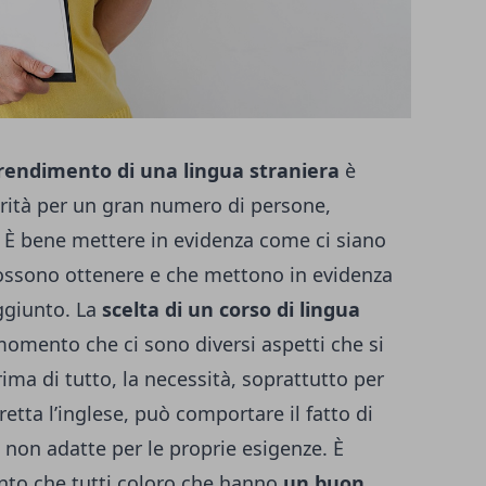
prendimento di una lingua straniera
è
orità per un gran numero di persone,
. È bene mettere in evidenza come ci siano
 possono ottenere e che mettono in evidenza
aggiunto.
La
scelta di un corso di lingua
 momento che ci sono diversi aspetti che si
ima di tutto, la necessità, soprattutto per
retta l’inglese, può comportare il fatto di
 non adatte per le proprie esigenze.
È
ento che tutti coloro che hanno
un buon