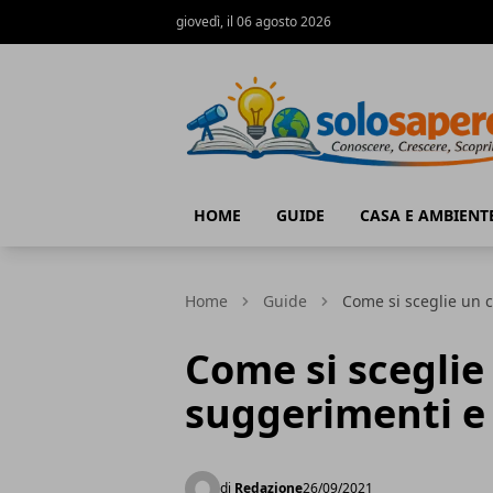
giovedì, il 06 agosto 2026
SoloSapere.it
HOME
GUIDE
CASA E AMBIENT
Home
Guide
Come si sceglie un c
Come si sceglie 
suggerimenti e 
di
Redazione
26/09/2021