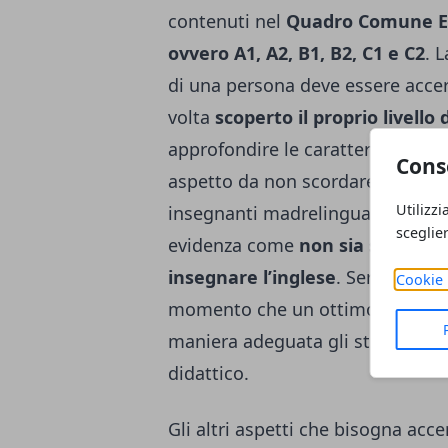
contenuti nel
Quadro Comune Eu
ovvero A1, A2, B1, B2, C1 e C2
.
L
di una persona deve essere acce
volta
scoperto il proprio livello 
approfondire le caratteristiche d
Cons
aspetto da non scordare è che all’
Utilizzi
insegnanti madrelingua abilitati e
sceglie
evidenza come
non sia sufficie
insegnare l’inglese
. Serve non so
Cookie 
momento che un ottimo insegnant
maniera adeguata gli studenti e
didattico.
Gli altri aspetti che bisogna acce