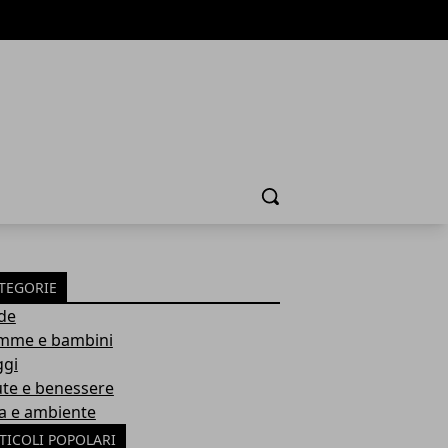
Cerca
TEGORIE
de
me e bambini
ggi
ute e benessere
a e ambiente
TICOLI POPOLARI