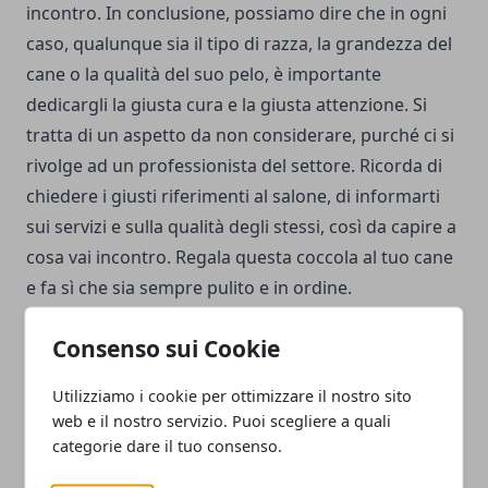
incontro. In conclusione, possiamo dire che in ogni
caso, qualunque sia il tipo di razza, la grandezza del
cane o la qualità del suo pelo, è importante
dedicargli la giusta cura e la giusta attenzione. Si
tratta di un aspetto da non considerare, purché ci si
rivolge ad un professionista del settore. Ricorda di
chiedere i giusti riferimenti al salone, di informarti
sui servizi e sulla qualità degli stessi, così da capire a
cosa vai incontro. Regala questa coccola al tuo cane
e fa sì che sia sempre pulito e in ordine.
Consenso sui Cookie
Utilizziamo i cookie per ottimizzare il nostro sito
web e il nostro servizio. Puoi scegliere a quali
Facebook
Twitter
Whatsapp
categorie dare il tuo consenso.