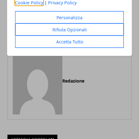
Cookie Policy
|
Privacy Policy
Personalizza
Articolo Precedente
Articolo Successivo
Alla scoperta dei borghi
Guida breve per
Rifiuta Opzionali
più belli della Lombardia
combattere l’ansia
Accetta Tutto
Redazione