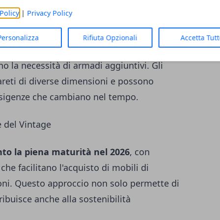
Policy
|
Privacy Policy
Personalizza
Rifiuta Opzionali
Accetta Tut
 sempre più sofisticate. Le piattaforme letto
no la necessità di armadi aggiuntivi. Gli
areti di diverse dimensioni e possono
 esigenze che cambiano nel tempo.
e del Vintage
to la piena maturità nel 2026
, con
che facilitano l'acquisto di mobili di
ni. Questo approccio non solo permette di
ibuisce anche alla sostenibilità