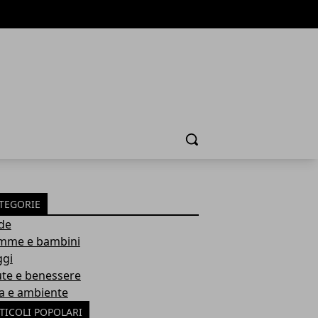
Cerca
TEGORIE
de
me e bambini
ggi
ute e benessere
a e ambiente
TICOLI POPOLARI