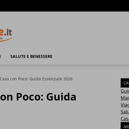
E
SALUTE E BENESSERE
Casa con Poco: Guida Essenziale 2026
CA
Gui
con Poco: Guida
Mam
Via
Sal
Cas
AR