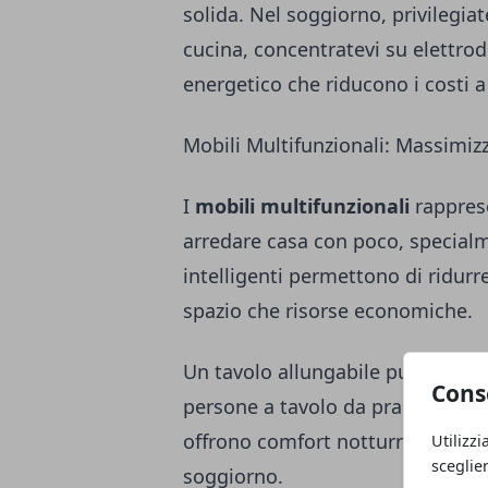
solida. Nel soggiorno, privilegia
cucina, concentratevi su elettrodo
energetico che riducono i costi 
Mobili Multifunzionali: Massimiz
I
mobili multifunzionali
rappres
arredare casa con poco, specialm
intelligenti permettono di ridurr
spazio che risorse economiche.
Un tavolo allungabile può trasf
Cons
persone a tavolo da pranzo per os
offrono comfort notturno senza 
Utilizzi
sceglie
soggiorno.