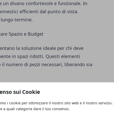
te un divano confortevole e funzionale. In
mestici efficienti dal punto di vista
a lungo termine.
zare Spazio e Budget
entano la soluzione ideale per chi deve
ente in spazi ridotti. Questi elementi
e il numero di pezzi necessari, liberando sia
ormarsi da elemento quotidiano per due
enso sui Cookie
piti. I divani letto di ultima generazione
compromettere l'estetica diurna del
amo i cookie per ottimizzare il nostro sito web e il nostro servizio.
re a quali categorie dare il tuo consenso.