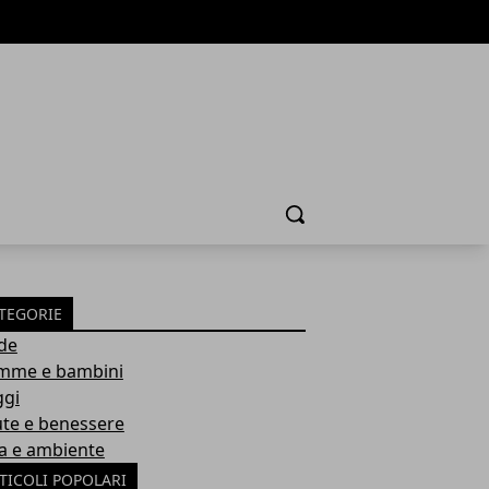
Cerca
TEGORIE
de
me e bambini
ggi
ute e benessere
a e ambiente
TICOLI POPOLARI