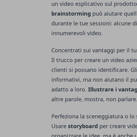
un video esplicativo sul prodott
brainstorming
può aiutare quell
durante le tue sessioni: alcune d
innumerevoli video.
Concentrati sui vantaggi per il tu
Il trucco per creare un video azi
clienti si possano identificare. G
informativi, ma non aiutano il pub
adatto a loro.
Illustrare i vanta
altre parole, mostra, non parlare
Perfeziona la sceneggiatura o lo
Usare
storyboard
per creare vid
organizzare le idee, ma è anche 