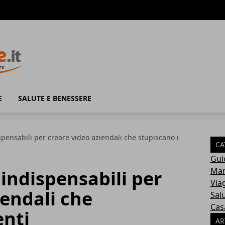
E
SALUTE E BENESSERE
pensabili per creare video aziendali che stupiscano i
CA
Gui
Mam
indispensabili per
Via
iendali che
Sal
Cas
enti
AR