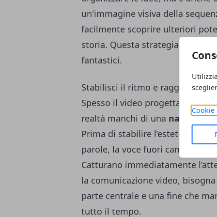
un'immagine visiva della sequenz
facilmente scoprire ulteriori pot
storia. Questa strategia di pre-p
Cons
fantastici.
Utilizzi
Stabilisci il ritmo e raggiungi u
sceglie
Spesso il video progettato può s
Cookie 
realtà manchi di una
narrativa 
Prima di stabilire l’estetica bis
parole, la voce fuori campo o l'i
Catturano immediatamente l’atte
la comunicazione video, bisogna 
parte centrale e una fine che ma
tutto il tempo.