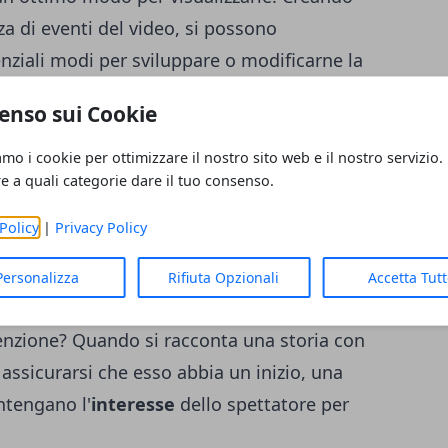
a di eventi del video, si possono
enziali modi per sviluppare o modificarne la
roduzione è ciò che aiuta a creare video
enso sui Cookie
amo i cookie per ottimizzare il nostro sito web e il nostro servizio.
na conclusione stimolante
re a quali categorie dare il tuo consenso.
embrare sbalorditivo, ma accade che in
Policy
|
Privacy Policy
coinvolgente
e di un
messaggio centrale
.
ogna concentrarsi sul giusto contenuto. Le
Personalizza
Rifiuta Opzionali
Accetta Tut
dea della prima scena sono rilevanti?
nzione? Quando si racconta una storia con
assicurarsi che esso abbia un inizio, una
ntengano l'
interesse
dello spettatore per