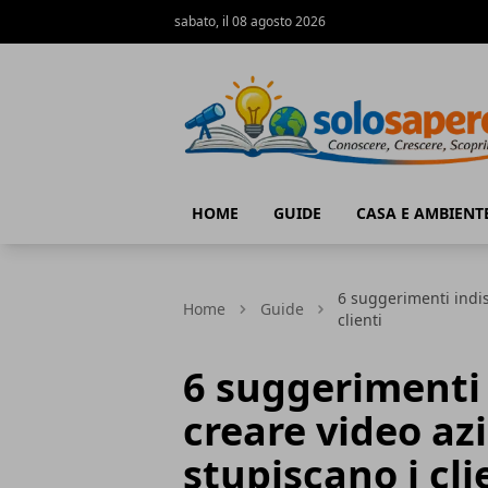
sabato, il 08 agosto 2026
SoloSapere.it
HOME
GUIDE
CASA E AMBIENT
6 suggerimenti indis
Home
Guide
clienti
6 suggerimenti 
creare video az
stupiscano i cli