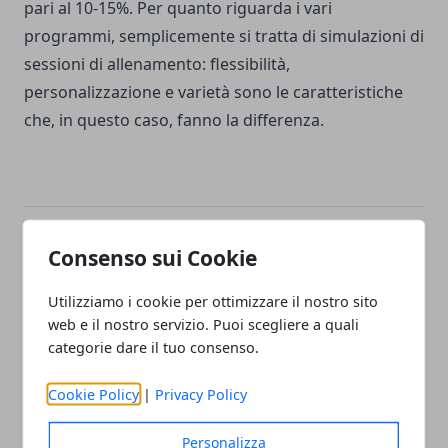
pari al 10-15%. Per quanto riguarda i vari
programmi, semplicemente si tratta di simulazioni di
sessioni di allenamento: flessibilità,
personalizzazione e varietà sono le caratteristiche
che, in questo caso, fanno la differenza.
Facebook
Twitter
Whatsapp
Consenso sui Cookie
Utilizziamo i cookie per ottimizzare il nostro sito
web e il nostro servizio. Puoi scegliere a quali
categorie dare il tuo consenso.
Articolo Precedente
Articolo Successivo
Assistenza domiciliare per
Quali saranno le tendenze
Cookie Policy
|
Privacy Policy
gli anziani: tutti i vantaggi
moda uomo in questo
autunno inverno?
Personalizza