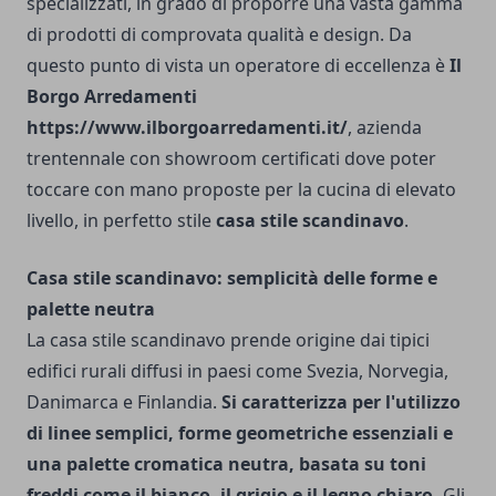
specializzati, in grado di proporre una vasta gamma
di prodotti di comprovata qualità e design. Da
questo punto di vista un operatore di eccellenza è
Il
Borgo Arredamenti
https://www.ilborgoarredamenti.it/
, azienda
trentennale con showroom certificati dove poter
toccare con mano proposte per la cucina di elevato
livello, in perfetto stile
casa stile scandinavo
.
Casa stile scandinavo: semplicità delle forme e
palette neutra
La casa stile scandinavo prende origine dai tipici
edifici rurali diffusi in paesi come Svezia, Norvegia,
Danimarca e Finlandia.
Si caratterizza per l'utilizzo
di linee semplici, forme geometriche essenziali e
una palette cromatica neutra, basata su toni
freddi come il bianco, il grigio e il legno chiaro.
Gli