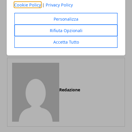
Cookie Policy
|
Privacy Policy
Personalizza
Articolo Precedente
Articolo Successivo
Rifiuta Opzionali
Quando occorre cambiare
Noleggio attrezzature edili,
la serratura della porta
ecco perché è così
Accetta Tutto
blindata
vantaggioso
Redazione